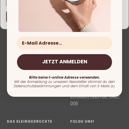
Deutsch
Change
10% RABATT IM
LOFFEE® -
E-Mail
NEWSLETTER
LUPINENKAFFEE 2.0
Rabatte, Infos & neue
Einfach online
Produkte. Bleib auf dem
Lupinenkaffee direkt vom
JETZT ANMELDEN
Laufenden!
Röster kaufen. All you
need is Loffee.
Hier 10% Gutschein
Bitte keine t-online Adresse verwenden.
Mit der Anmeldung zu unserem Newsletter stimmst du den
sichern
Was ist das überhaupt?
Datenschutzbestimmungen und dem Erhalt von E-Mails zu.
Zertifiziert nach DE-ÖKO-
006
DAS KLEINGEDRUCKTE
FOLGE UNS!