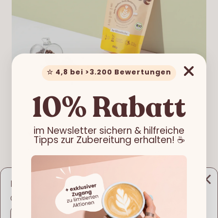
☆ 4,8 bei >3.200 Bewertungen
10% Rabatt
im Newsletter sichern & hilfreiche
WIR SIND FÜR DICH DA!
Tipps zur Zubereitung erhalten! ☕️
Mo-Fr melden wir uns innerhalb von 24
Stunden bei dir.
Looks like
Deutsch
is more preferred for you.
LIEBER DIREKT?
Change language?
Schreib uns einfach an hallo@loffee.info