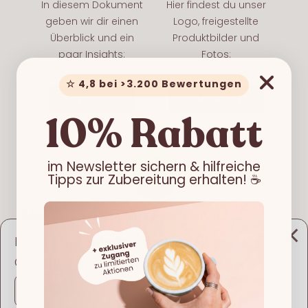
In diesem Dokument
Hier findest du unser
geben wir dir einen
Logo, freigestellte
Überblick und ein
Produktbilder und
paar Insights:
Fotos:
☆ 4,8 bei >3.200 Bewertungen
DOWNLOAD
ZUM ORDNER
10% Rabatt
im Newsletter sichern & hilfreiche
Tipps zur Zubereitung erhalten! ☕️
FRAGEN ODER ANREGUNGEN?
Looks like
Deutsch
is more preferred for you.
Melde dich gerne bei mir. 😊
Ich freue mich von dir zu hören!
Change language?
klara@loffee.info
Deutsch