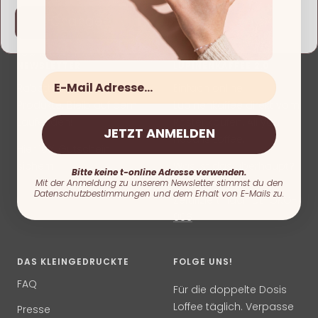
Change
10% RABATT IM
LOFFEE® -
NEWSLETTER
LUPINENKAFFEE 2.0
E-Mail
Rabatte, Infos & neue
Einfach online
Produkte. Bleib auf dem
Lupinenkaffee direkt vom
Laufenden!
Röster kaufen. All you
JETZT ANMELDEN
need is Loffee.
Hier 10% Gutschein
sichern
Was ist das überhaupt?
Bitte keine t-online Adresse verwenden.
Mit der Anmeldung zu unserem Newsletter stimmst du den
Datenschutzbestimmungen und dem Erhalt von E-Mails zu.
Zertifiziert nach DE-ÖKO-
006
DAS KLEINGEDRUCKTE
FOLGE UNS!
FAQ
Für die doppelte Dosis
Loffee täglich. Verpasse
Presse