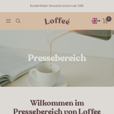
Directly
Kostenfreier Versand schon ab 39€
to
the
0
Loffee
content
navigation
Pressebereich
Wilkommen im
Pressebereich von Loffee