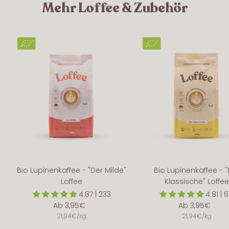
M ehr Loffee & Zubehör
Bio Lupinenkaffee - "Der Milde"
Bio Lupinenkaffee - 
Loffee
Klassische" Loffe
4.87 | 233
4.81 | 6
Angebotspreis
Angebotsprei
Ab 3,95€
Ab 3,95€
21,94€
/
kg
21,94€
/
kg