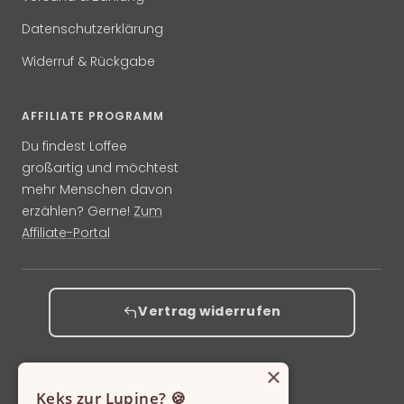
Datenschutzerklärung
Widerruf & Rückgabe
AFFILIATE PROGRAMM
Du findest Loffee
großartig und möchtest
mehr Menschen davon
erzählen? Gerne!
Zum
Affiliate-Portal
Vertrag widerrufen
×
Keks zur Lupine? 🍪
Sprache