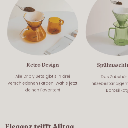
Retro Design
Spülmaschi
Alle Driply Sets gibt's in drei
Das Zubehör 
verschiedenen Farben. Wähle jetzt
hitzebeständige
deinen Favoriten!
Borosilikat
Eleganz trifft Alltag