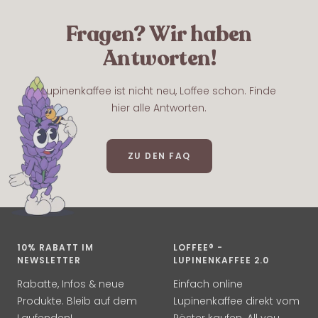
Fragen? Wir haben
Antworten!
Lupinenkaffee ist nicht neu, Loffee schon. Finde
hier alle Antworten.
ZU DEN FAQ
10% RABATT IM
LOFFEE® -
NEWSLETTER
LUPINENKAFFEE 2.0
Rabatte, Infos & neue
Einfach online
Produkte. Bleib auf dem
Lupinenkaffee direkt vom