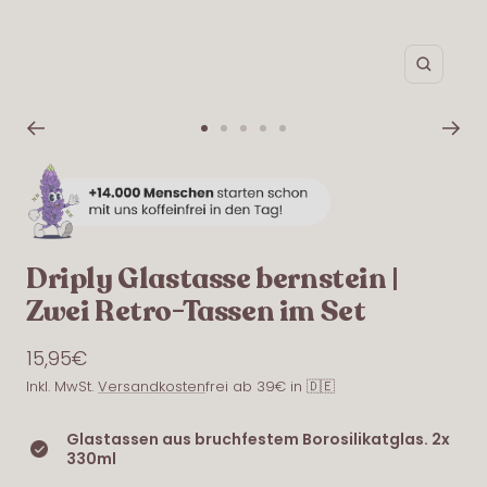
Zoom
Zur
Zur
Zur
Zur
Zur
Slide
Slide
Slide
Slide
Slide
1
2
3
4
5
gehen
gehen
gehen
gehen
gehen
Driply Glastasse bernstein |
Zwei Retro-Tassen im Set
Angebotspreis
15,95€
Inkl. MwSt.
Versandkosten
frei ab 39€ in 🇩🇪
Glastassen aus bruchfestem Borosilikatglas. 2x
330ml